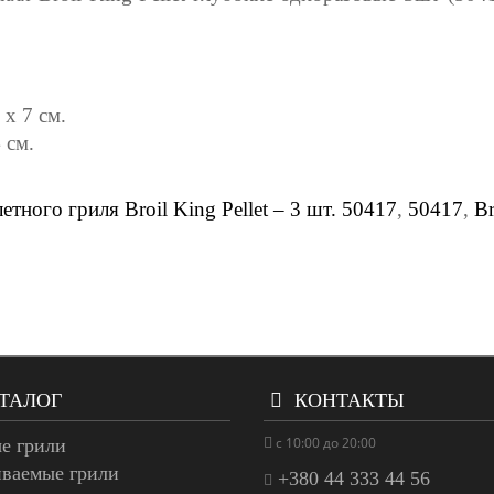
х 7 см.
 см.
тного гриля Broil King Pellet – 3 шт. 50417
,
50417
,
Br
ТАЛОГ
КОНТАКТЫ
с 10:00 до 20:00
е грили
иваемые грили
+380 44 333 44 56