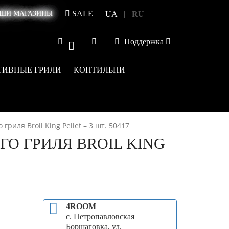
SALE
|
ШИ МАГАЗИНЫ
UA
RU
Поддержка
0
ТИВНЫЕ ГРИЛИ
КОПТИЛЬНИ
риля Broil King Pellet – 3 шт. 50417
О ГРИЛЯ BROIL KING
4ROOM
с. Петропавловская
Борщаговка, ул.