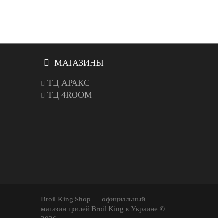
МАГАЗИНЫ
ТЦ АРАКС
ТЦ 4ROOM
Broil King Shop — официальный
магазин грилей Broil King в Украине ©