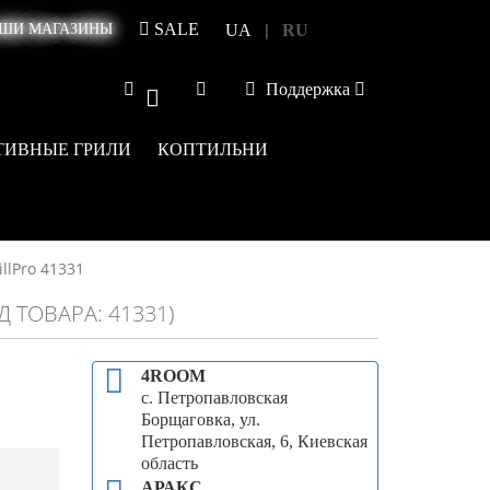
SALE
|
ШИ МАГАЗИНЫ
UA
RU
Поддержка
0
ТИВНЫЕ ГРИЛИ
КОПТИЛЬНИ
llPro 41331
Д ТОВАРА: 41331)
4ROOM
с. Петропавловская
Борщаговка, ул.
Петропавловская, 6, Киевская
область
АРАКС