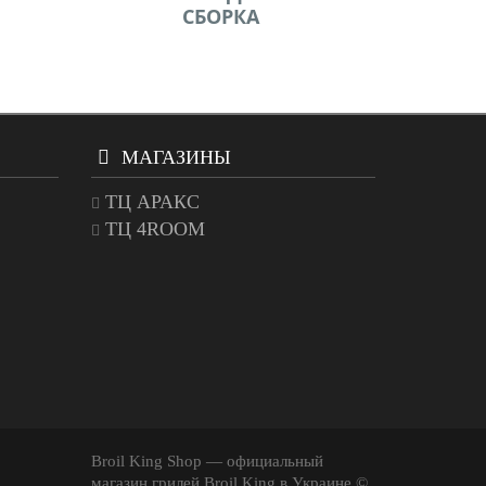
СБОРКА
МАГАЗИНЫ
ТЦ АРАКС
ТЦ 4ROOM
Broil King Shop — официальный
магазин грилей Broil King в Украине ©