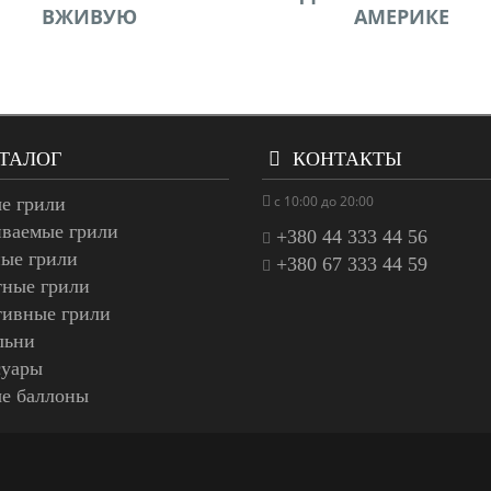
ВЖИВУЮ
АМЕРИКЕ
ТАЛОГ
КОНТАКТЫ
с 10:00 до 20:00
е грили
иваемые грили
+380 44 333 44 56
ые грили
+380 67 333 44 59
тные грили
тивные грили
льни
суары
ые баллоны